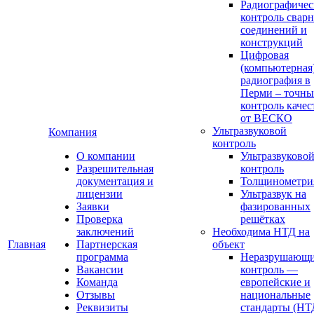
Радиографиче
контроль свар
соединений и
конструкций
Цифровая
(компьютерная
радиография в
Перми – точн
контроль качес
от ВЕСКО
Ультразвуковой
Компания
контроль
О компании
Ультразвуково
Разрешительная
контроль
документация и
Толщинометри
лицензии
Ультразвук на
Заявки
фазированных
Проверка
решётках
заключений
Необходима НТД на
Главная
Партнерская
объект
программа
Неразрушающ
Вакансии
контроль —
Команда
европейские и
Отзывы
национальные
Реквизиты
стандарты (НТ