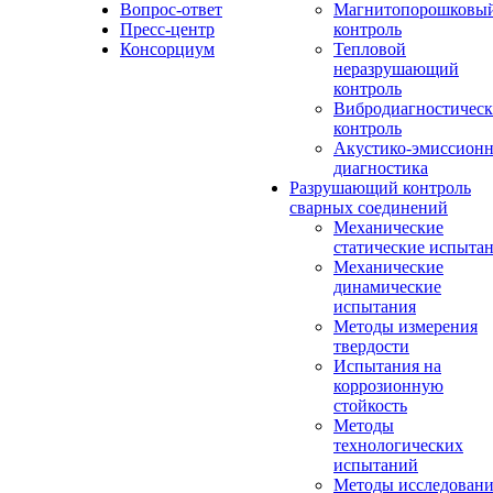
Вопрос-ответ
Магнитопорошковы
Пресс-центр
контроль
Консорциум
Тепловой
неразрушающий
контроль
Вибродиагностичес
контроль
Акустико-эмиссионн
диагностика
Разрушающий контроль
сварных соединений
Механические
статические испыта
Механические
динамические
испытания
Методы измерения
твердости
Испытания на
коррозионную
стойкость
Методы
технологических
испытаний
Методы исследовани