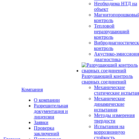
Необходима НТД на
объект
Магнитопорошковы
контроль
Тепловой
неразрушающий
контроль
Вибродиагностичес
контроль
Акустико-эмиссионн
диагностика
Разрушающий контроль
сварных соединений
Механические
Компания
статические испыта
Механические
О компании
динамические
Разрешительная
испытания
документация и
Методы измерения
лицензии
твердости
Заявки
Испытания на
Проверка
коррозионную
заключений
стойкость