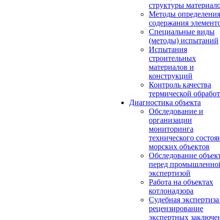
структуры материал
Методы определени
содержания элемент
Специальные виды
(методы) испытаний
Испытания
строительных
материалов и
конструкций
Контроль качества
термической обрабо
Диагностика объекта
Обследование и
организации
мониторинга
технического состоя
морских объектов
Обследование объек
перед промышленно
экспертизой
Работа на объектах
котлонадзора
Судебная экспертиза
рецензирование
экспертных заключе