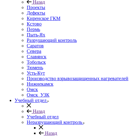
Назад
Проекты
Дефекты
Киренское ГКМ
Кстово
Пермь
Пыть-Ях
Разрушающий контроль
Саратов
Севера
Славянск
Тобольск
Тюмень
Усть-Кут
Производство взрывозащищенных нагревателей
Нижнекамск
Омск
Омск_УЗК
Учебный отдел
Назад
Учебный отдел
Неразрушающий контроль
Назад