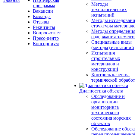
Главная
Партнерская
Методы
программа
технологических
Вакансии
испытаний
Команда
Методы исследовани
Отзывы
структуры материал
Реквизиты
Методы определени
Вопрос-ответ
содержания элемент
Пресс-центр
Специальные виды
Консорциум
(методы) испытаний
Испытания
строительных
материалов и
конструкций
Контроль качества
термической обрабо
Диагностика объекта
Обследование и
организации
мониторинга
технического
состояния морских
объектов
Обследование объек
перед промышленно