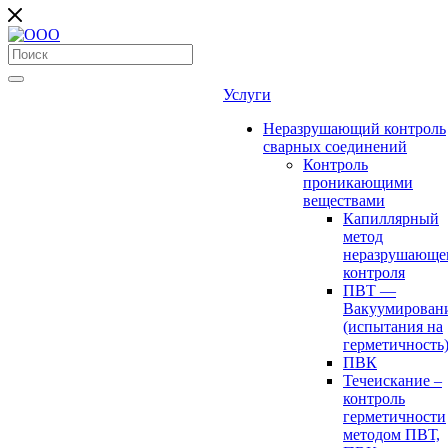
Услуги
Неразрушающий контроль
сварных соединений
Контроль
проникающими
веществами
Капиллярный
метод
неразрушающе
контроля
ПВТ —
Вакуумирован
(испытания на
герметичность
ПВК
Течеискание –
контроль
герметичности
методом ПВТ,