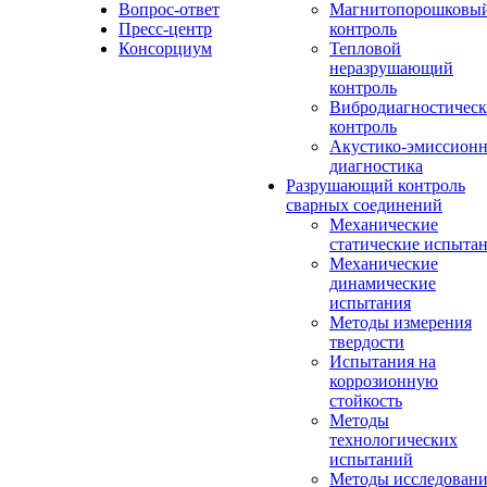
Вопрос-ответ
Магнитопорошковы
Пресс-центр
контроль
Консорциум
Тепловой
неразрушающий
контроль
Вибродиагностичес
контроль
Акустико-эмиссионн
диагностика
Разрушающий контроль
сварных соединений
Механические
статические испыта
Механические
динамические
испытания
Методы измерения
твердости
Испытания на
коррозионную
стойкость
Методы
технологических
испытаний
Методы исследовани