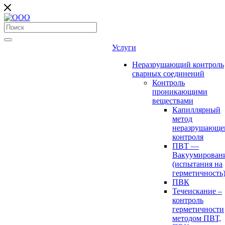
Услуги
Неразрушающий контроль
сварных соединений
Контроль
проникающими
веществами
Капиллярный
метод
неразрушающе
контроля
ПВТ —
Вакуумирован
(испытания на
герметичность
ПВК
Течеискание –
контроль
герметичности
методом ПВТ,