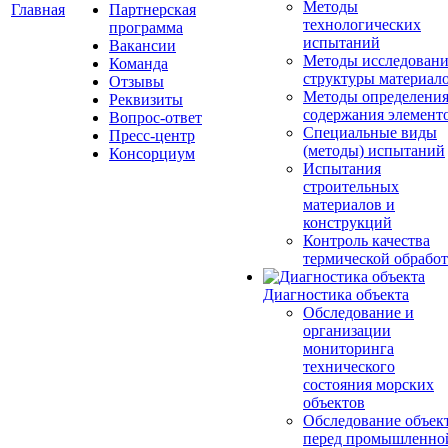
Методы
Главная
Партнерская
технологических
программа
испытаний
Вакансии
Методы исследовани
Команда
структуры материал
Отзывы
Методы определени
Реквизиты
содержания элемент
Вопрос-ответ
Специальные виды
Пресс-центр
(методы) испытаний
Консорциум
Испытания
строительных
материалов и
конструкций
Контроль качества
термической обрабо
Диагностика объекта
Обследование и
организации
мониторинга
технического
состояния морских
объектов
Обследование объек
перед промышленно