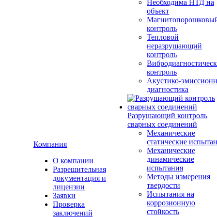
Необходима НТД на
объект
Магнитопорошковы
контроль
Тепловой
неразрушающий
контроль
Вибродиагностичес
контроль
Акустико-эмиссионн
диагностика
Разрушающий контроль
сварных соединений
Механические
статические испыта
Компания
Механические
динамические
О компании
испытания
Разрешительная
Методы измерения
документация и
твердости
лицензии
Испытания на
Заявки
коррозионную
Проверка
стойкость
заключений