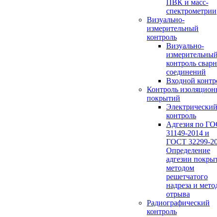
ПВК и масс-
спектрометрии
Визуально-
измерительный
контроль
Визуально-
измерительны
контроль свар
соединений
Входной контр
Контроль изоляцио
покрытий
Электрически
контроль
Адгезия по Г
31149-2014 и
ГОСТ 32299-20
Определение
адгезии покры
методом
решетчатого
надреза и мето
отрыва
Радиографический
контроль