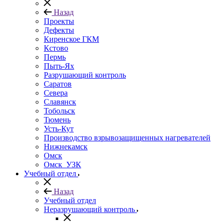
Назад
Проекты
Дефекты
Киренское ГКМ
Кстово
Пермь
Пыть-Ях
Разрушающий контроль
Саратов
Севера
Славянск
Тобольск
Тюмень
Усть-Кут
Производство взрывозащищенных нагревателей
Нижнекамск
Омск
Омск_УЗК
Учебный отдел
Назад
Учебный отдел
Неразрушающий контроль