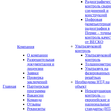
Радиографиче
контроль свар
соединений и
конструкций
Цифровая
(компьютерная
радиография в
Перми – точн
контроль качес
от ВЕСКО
Ультразвуковой
Компания
контроль
О компании
Ультразвуково
Разрешительная
контроль
документация и
Толщинометри
лицензии
Ультразвук на
Заявки
фазированных
Проверка
решётках
заключений
Необходима НТД на
Главная
Партнерская
объект
программа
Неразрушающ
Вакансии
контроль —
Команда
европейские и
Отзывы
национальные
Реквизиты
стандарты (НТ