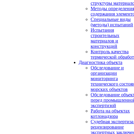
структуры материал
Методы определени
содержания элемент
Специальные виды
(методы) испытаний
Испытания
строительных
материалов и
конструкций
Контроль качества
термической обрабо
Диагностика объекта
Обследование и
организации
мониторинга
технического состоя
морских объектов
Обследование объек
перед промышленно
экспертизой
Работа на объектах
котлонадзора
Судебная экспертиза
рецензирование
экспертных заключе