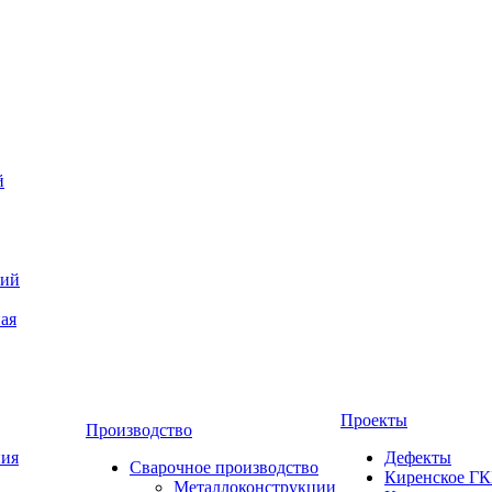
й
кий
ая
Проекты
Производство
ния
Дефекты
Сварочное производство
Киренское Г
Металлоконструкции