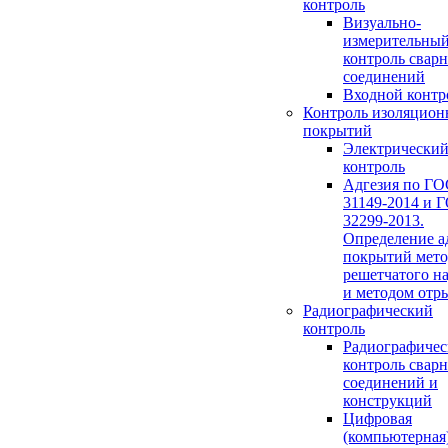
контроль
Визуально-
измерительны
контроль свар
соединений
Входной контр
Контроль изоляцио
покрытий
Электрически
контроль
Адгезия по Г
31149-2014 и 
32299-2013.
Определение а
покрытий мет
решетчатого на
и методом отр
Радиографический
контроль
Радиографиче
контроль свар
соединений и
конструкций
Цифровая
(компьютерная