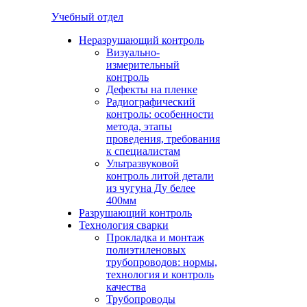
Учебный отдел
Неразрушающий контроль
Визуально-
измерительный
контроль
Дефекты на пленке
Радиографический
контроль: особенности
метода, этапы
проведения, требования
к специалистам
Ультразвуковой
контроль литой детали
из чугуна Ду белее
400мм
Разрушающий контроль
Технология сварки
Прокладка и монтаж
полиэтиленовых
трубопроводов: нормы,
технология и контроль
качества
Трубопроводы