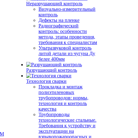
Неразрушающий контроль
Визуально-измерительный
контроль
Дефекты на пленке
Радиографический
контроль: особенности
метода, этапы проведения,
требования к специалистам
Ультразвуковой контроль
литой детали из чугуна Ду
белее 400мм
Разрушающий контроль
Технология сварки
Прокладка и монтаж
полиэтиленовых
трубопроводов: нормы,
технология и контроль
качества
Трубопроводы
технологические стальные.
Требования к устройству и
эксплуатации на
КМ
взрывопожароопасных и