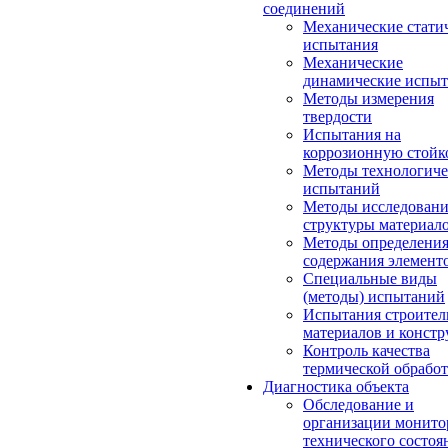
соединений
Механические стати
испытания
Механические
динамические испыт
Методы измерения
твердости
Испытания на
коррозионную стойк
Методы технологиче
испытаний
Методы исследовани
структуры материал
Методы определени
содержания элемент
Специальные виды
(методы) испытаний
Испытания строите
материалов и конст
Контроль качества
термической обрабо
Диагностика объекта
Обследование и
организации монито
технического состоя