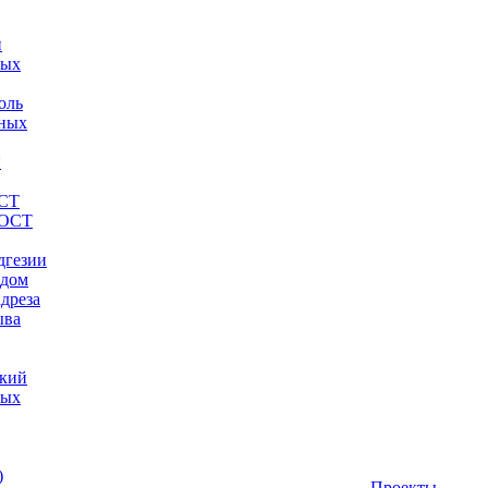
й
ных
оль
нных
й
ОСТ
ГОСТ
дгезии
одом
дреза
ыва
ский
ных
)
Проекты