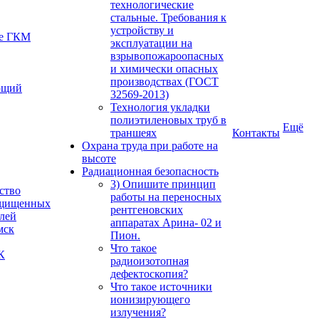
технологические
стальные. Требования к
устройству и
ое ГКМ
эксплуатации на
взрывопожароопасных
и химически опасных
производствах (ГОСТ
ющий
32569-2013)
Технология укладки
полиэтиленовых труб в
Ещё
траншеях
Контакты
Охрана труда при работе на
высоте
Радиационная безопасность
3) Опишите принцип
ство
работы на переносных
ащищенных
рентгеновских
елей
аппаратах Арина- 02 и
мск
Пион.
Что такое
К
радиоизотопная
дефектоскопия?
Что такое источники
ионизирующего
излучения?