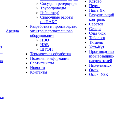
Кстово
Сосуды и резервуары
Пермь
Трубопроводы
Пыть-Ях
Гибка труб
Разрушающи
Сварочные работы
контроль
по НАКС
Саратов
Разработка и производство
Севера
Аренда
электронагревательного
Славянск
оборудования
Тобольск
НЭО
Тюмень
НЭВ
я
Усть-Кут
ШУЭН
ов
Производство
Термическая обработка
я
взрывозащищ
Полезная информация
ов
нагревателей
Сертификаты
Нижнекамск
Новости
Омск
Контакты
Омск_УЗК
тки