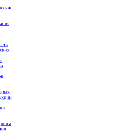
ческие
ания
ость
ских
я
ов
я
ов
льных
рукций
тки
ринга
ния