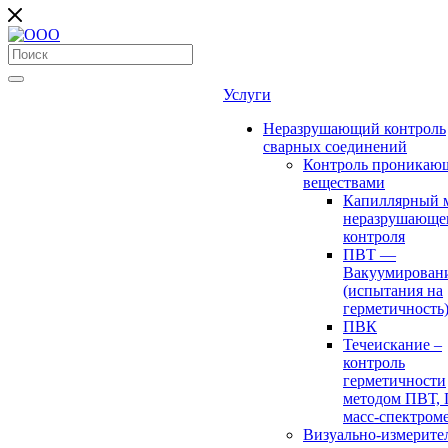
Услуги
Неразрушающий контроль
сварных соединений
Контроль проникаю
веществами
Капиллярный 
неразрушающе
контроля
ПВТ —
Вакуумирован
(испытания на
герметичность
ПВК
Течеискание –
контроль
герметичности
методом ПВТ,
масс-спектром
Визуально-измерите