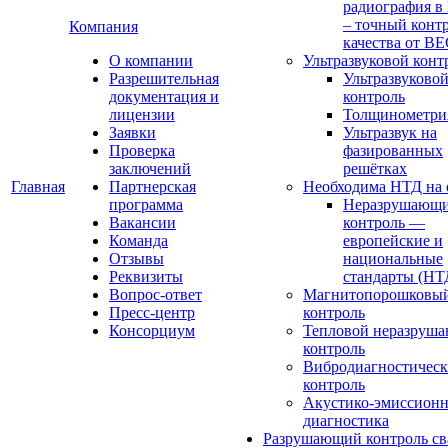
радиография в
– точный конт
Компания
качества от В
О компании
Ультразвуковой конт
Разрешительная
Ультразвуково
документация и
контроль
лицензии
Толщинометри
Заявки
Ультразвук на
Проверка
фазированных
заключений
решётках
Главная
Партнерская
Необходима НТД на 
программа
Неразрушающ
Вакансии
контроль —
Команда
европейские и
Отзывы
национальные
Реквизиты
стандарты (НТ
Вопрос-ответ
Магнитопорошковы
Пресс-центр
контроль
Консорциум
Тепловой неразруш
контроль
Вибродиагностичес
контроль
Акустико-эмиссионн
диагностика
Разрушающий контроль с