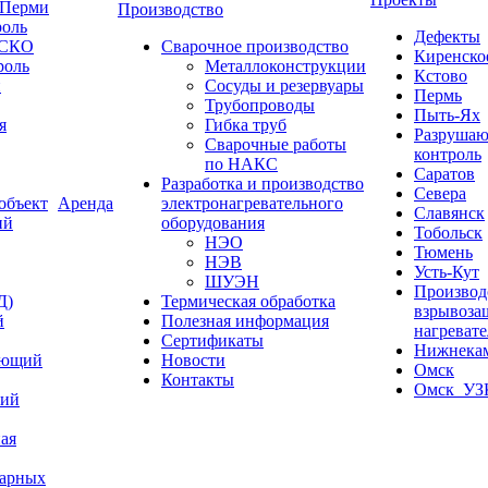
 Перми
Производство
роль
Дефекты
ЕСКО
Сварочное производство
Киренск
роль
Металлоконструкции
Кстово
й
Сосуды и резервуары
Пермь
Трубопроводы
Пыть-Ях
я
Гибка труб
Разруша
Сварочные работы
контроль
по НАКС
Саратов
Разработка и производство
Севера
объект
Аренда
электронагревательного
Славянск
ий
оборудования
Тобольск
НЭО
Тюмень
НЭВ
Усть-Кут
ШУЭН
Производ
Д)
Термическая обработка
взрывоз
й
Полезная информация
нагреват
Сертификаты
Нижнека
ающий
Новости
Омск
Контакты
Омск_УЗ
кий
ая
варных