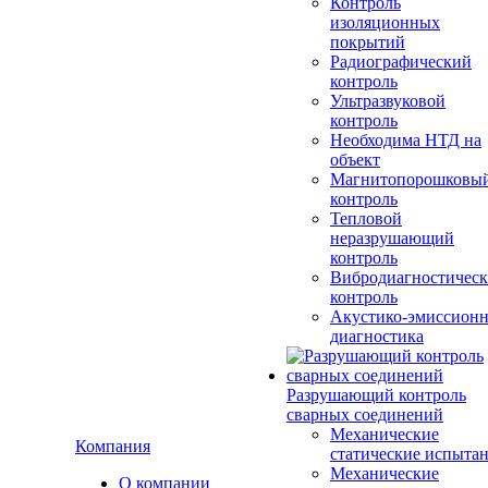
Контроль
изоляционных
покрытий
Радиографический
контроль
Ультразвуковой
контроль
Необходима НТД на
объект
Магнитопорошковы
контроль
Тепловой
неразрушающий
контроль
Вибродиагностичес
контроль
Акустико-эмиссионн
диагностика
Разрушающий контроль
сварных соединений
Механические
Компания
статические испыта
Механические
О компании