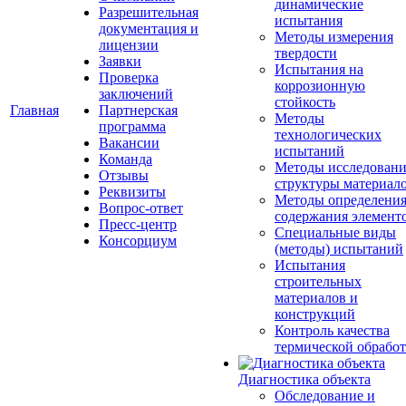
динамические
Разрешительная
испытания
документация и
Методы измерения
лицензии
твердости
Заявки
Испытания на
Проверка
коррозионную
заключений
стойкость
Главная
Партнерская
Методы
программа
технологических
Вакансии
испытаний
Команда
Методы исследовани
Отзывы
структуры материал
Реквизиты
Методы определени
Вопрос-ответ
содержания элемент
Пресс-центр
Специальные виды
Консорциум
(методы) испытаний
Испытания
строительных
материалов и
конструкций
Контроль качества
термической обрабо
Диагностика объекта
Обследование и