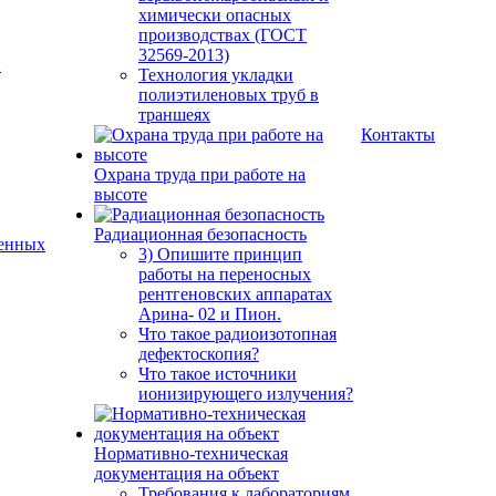
химически опасных
производствах (ГОСТ
32569-2013)
й
Технология укладки
полиэтиленовых труб в
траншеях
Контакты
Охрана труда при работе на
высоте
Радиационная безопасность
енных
3) Опишите принцип
работы на переносных
рентгеновских аппаратах
Арина- 02 и Пион.
Что такое радиоизотопная
дефектоскопия?
Что такое источники
ионизирующего излучения?
Нормативно-техническая
документация на объект
Требования к лабораториям